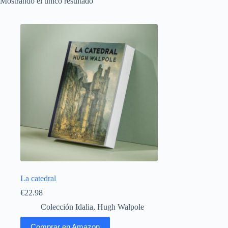
Mostrando el único resultado
La catedral
€
22.98
Colección Idalia
,
Hugh Walpole
Comprar en Amazon