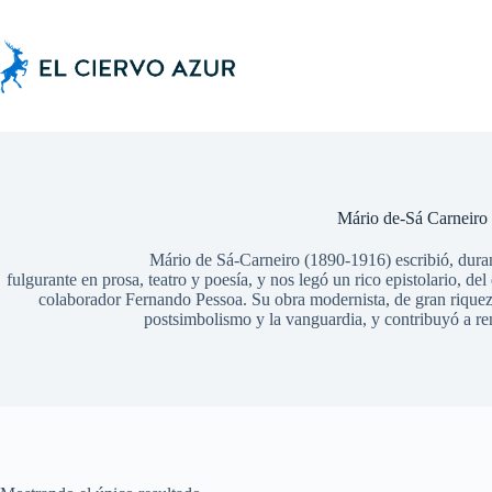
Saltar
al
contenido
Mário de-Sá Carneiro
Mário de Sá-Carneiro (1890-1916) escribió, duran
fulgurante en prosa, teatro y poesía, y nos legó un rico epistolario, d
colaborador Fernando Pessoa. Su obra modernista, de gran riqueza e
postsimbolismo y la vanguardia, y contribuyó a re